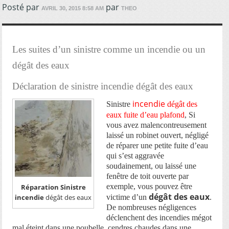
Posté par
par
AVRIL 30, 2015 8:58 AM
THEO
Les suites d’un sinistre comme un incendie ou un
dégât des eaux
Déclaration de sinistre incendie dégât des eaux
incendie
Sinistre
dégât des
eaux fuite d’eau plafond
, Si
vous avez malencontreusement
laissé un robinet ouvert, négligé
de réparer une petite fuite d’eau
qui s’est aggravée
soudainement, ou laissé une
fenêtre de toit ouverte par
exemple, vous pouvez être
Réparation Sinistre
dégât des eaux
victime d’un
.
incendie
dégât des eaux
De nombreuses négligences
déclenchent des incendies mégot
mal éteint dans une poubelle, cendres chaudes dans une