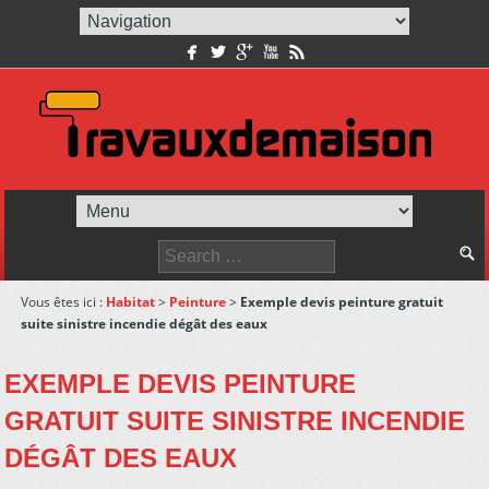
facebook
twitterbird
googleplus
youtube
rss
Vous êtes ici :
Habitat
>
Peinture
>
Exemple devis peinture gratuit
suite sinistre incendie dégât des eaux
EXEMPLE DEVIS PEINTURE
GRATUIT SUITE SINISTRE INCENDIE
DÉGÂT DES EAUX